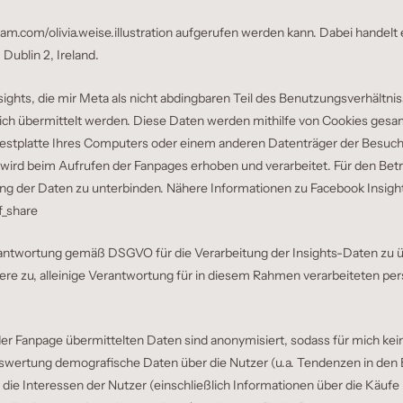
m.com/olivia.weise.illustration
aufgerufen werden kann. Dabei handelt
Dublin 2, Ireland.
nsights, die mir Meta als nicht abdingbaren Teil des Benutzungsverhältni
mich übermittelt werden. Diese Daten werden mithilfe von Cookies gesa
er Festplatte Ihres Computers oder einem anderen Datenträger der Besuc
rd beim Aufrufen der Fanpages erhoben und verarbeitet. Für den Betre
ung der Daten zu unterbinden. Nähere Informationen zu Facebook Insight
f_share
ntwortung gemäß DSGVO für die Verarbeitung der Insights-Daten zu 
ondere zu, alleinige Verantwortung für in diesem Rahmen verarbeiteten
Fanpage übermittelten Daten sind anonymisiert, sodass für mich keine
n Auswertung demografische Daten über die Nutzer (u.a. Tendenzen in de
d die Interessen der Nutzer (einschließlich Informationen über die Käuf