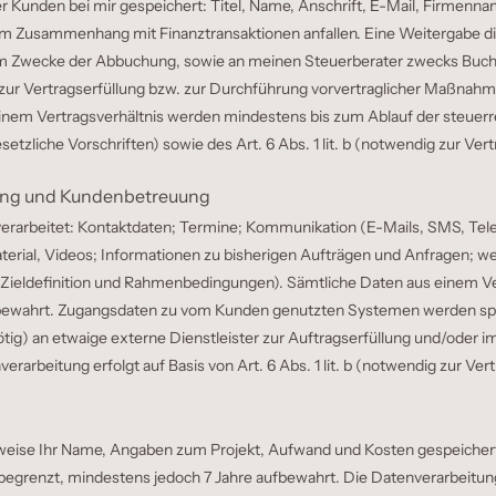
 Kunden bei mir gespeichert: Titel, Name, Anschrift, E-Mail, Firmen
 Zusammenhang mit Finanztransaktionen anfallen. Eine Weitergabe die
zum Zwecke der Abbuchung, sowie an meinen Steuerberater zwecks Buchh
d zur Vertragserfüllung bzw. zur Durchführung vorvertraglicher Maßnahm
einem Vertragsverhältnis werden mindestens bis zum Ablauf der steuerr
gesetzliche Vorschriften) sowie des Art. 6 Abs. 1 lit. b (notwendig zur V
lung und Kundenbetreuung
rarbeitet: Kontaktdaten; Termine; Kommunikation (E-Mails, SMS, Tele
erial, Videos; Informationen zu bisherigen Aufträgen und Anfragen; wei
t, Zieldefinition und Rahmenbedingungen). Sämtliche Daten aus einem Ve
fbewahrt. Zugangsdaten zu vom Kunden genutzten Systemen werden spät
 nötig) an etwaige externe Dienstleister zur Auftragserfüllung und/o
erarbeitung erfolgt auf Basis von Art. 6 Abs. 1 lit. b (notwendig zur Ve
ise Ihr Name, Angaben zum Projekt, Aufwand und Kosten gespeichert. 
renzt, mindestens jedoch 7 Jahre aufbewahrt. Die Datenverarbeitung erf