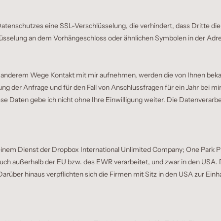
Datenschutzes eine SSL-Verschlüsselung, die verhindert, dass Dritte 
lüsselung an dem Vorhängeschloss oder ähnlichen Symbolen in der Adre
f anderem Wege Kontakt mit mir aufnehmen, werden die von Ihnen bekan
er Anfrage und für den Fall von Anschlussfragen für ein Jahr bei mir g
 Daten gebe ich nicht ohne Ihre Einwilligung weiter. Die Datenverarbeitun
nem Dienst der Dropbox International Unlimited Company; One Park Place
auch außerhalb der EU bzw. des EWR verarbeitet, und zwar in den USA.
über hinaus verpflichten sich die Firmen mit Sitz in den USA zur Einha