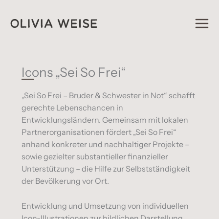
Zum
Inhalt
springen
Icons „Sei So Frei“
„Sei So Frei – Bruder & Schwester in Not“ schafft
gerechte Lebenschancen in
Entwicklungsländern. Gemeinsam mit lokalen
Partnerorganisationen fördert „Sei So Frei“
anhand konkreter und nachhaltiger Projekte –
sowie gezielter substantieller finanzieller
Unterstützung – die Hilfe zur Selbstständigkeit
der Bevölkerung vor Ort.
Entwicklung und Umsetzung von individuellen
Icon-Illustrationen zur bildlichen Darstellung